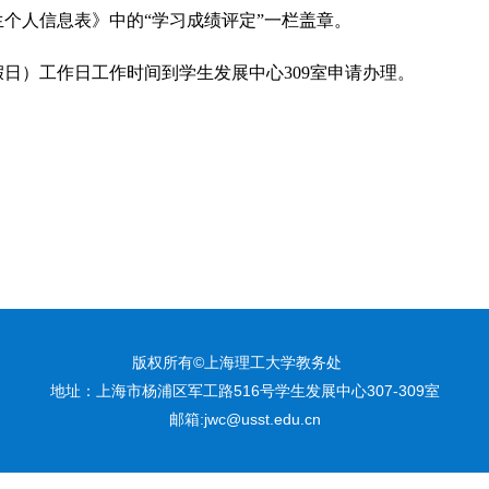
生个人信息表》中的
“
学习成绩评定
”
一栏盖章。
假日）工作日工作时间到学生发展中心
309
室申请办理。
版权所有©上海理工大学教务处
地址：上海市杨浦区军工路516号学生发展中心307-309室
邮箱:jwc@usst.edu.cn