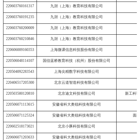
220603760161317
九澍（上海）教育科技有限公司
220603760191235
九澍（上海）教育科技有限公司
220603760200009
九澍（上海）教育科技有限公司
220603760210846
九澍（上海）教育科技有限公司
220606009160353
上海微课信息科技股份有限公司
220506048114107
国信蓝桥教育科技（杭州）股份有限公司
220504092283543
上海尖精数字科技有限公司
220406517205300
北京云道智造科技有限公司
220503580120810
北京迪文科技有限公司
新工科课
220506071113615
安徽省科大奥锐科技有限公司
220506071125324
安徽省科大奥锐科技有限公司
面
220602518173021
北京小豚科技有限公司
220606071203633
安徽省科大奥锐科技有限公司