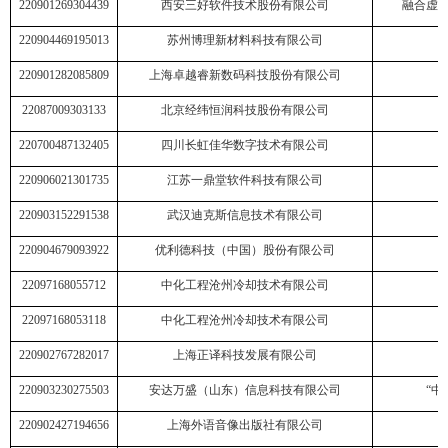
220901269304439
西安三好软件技术股份有限公司
融合虚拟
220904469195013
苏州博理新材料科技有限公司
220901282085809
上海卓越睿新数码科技股份有限公司
22087009303133
北京经纬恒润科技股份有限公司
220700487132405
四川长虹佳华数字技术有限公司
220906021301735
江苏一鼎堂软件科技有限公司
220903152291538
武汉迪克斯信息技术有限公司
220904679093922
优利德科技（中国）股份有限公司
22097168055712
中化工程沧州冷却技术有限公司
22097168053118
中化工程沧州冷却技术有限公司
220902767282017
上海正译科技发展有限公司
220903230275503
安达万盛（山东）信息科技有限公司
“
220902427194656
上海外语音像出版社有限公司