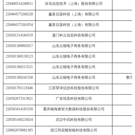
220400514240011
珍岛信息技术（上海）股份有限公司
220404575260228
赢富仪器科技（上海）有限公司
220404575261054
赢富仪器科技（上海）有限公司
220501314184519
厦门科云信息科技有限公司
220501369092017
山东云猫电子商务有限公司
220501369130123
山东云猫电子商务有限公司
220501369213521
山东云猫电子商务有限公司
220501369242358
山东云猫电子商务有限公司
数字
220501791121846
江苏荣泽信息科技股份有限公司
220502673313921
广东培高科技有限公司
220503414183359
重庆翰海睿智大数据科技股份有限公司
220505160235024
武汉中武科技有限公司
220602078081305
浙江同花顺智能科技有限公司