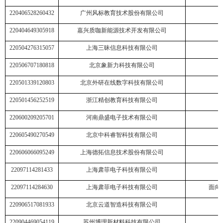
220406528260432
广州风标教育技术股份有限公司
220404649305918
嘉兴质咖新能源技术开发有限公司
220504276315057
上海三昧信息科技有限公司
220506707180818
北京象新力科技有限公司
220501339120803
北京外研在线数字科技有限公司
220501456252519
浙江精创教育科技有限公司
220600209205701
河南鼎盛电子技术有限公司
220605490270549
北京中科睿智科技有限公司
220606066095249
上海德拓信息技术股份有限公司
22097114281433
上海肃菲电子科技有限公司
22097114284630
上海肃菲电子科技有限公司
面向
220906517081933
北京云道智造科技有限公司
220904469054119
苏州博理新材料科技有限公司