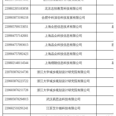
220802205183858
北京志恒教育科技有限公司
220903873190218
合肥中科深谷科技发展有限公司
220905769153051
上海企想信息技术有限公司
基
220904757142001
上海晶众科技信息有限公司
220904757093615
上海晶众科技信息有限公司
面
220904757092423
上海晶众科技信息有限公司
220802148114544
上海熠朗信息科技有限公司
基
220703876214736
浙江大学城乡规划设计研究院有限公司
220603876223722
浙江大学城乡规划设计研究院有限公司
220603876211728
浙江大学城乡规划设计研究院有限公司
220805078294915
武汉易思达科技有限公司
220602510291241
江苏艾什顿科技有限公司