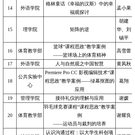
格林童话《幸福的汉斯》中的幸
14
外语学院
孟小果
福观探讨
胡建
15
理学院
矩阵的逆
华、刘
锡平
篮球“课程思政”教学案例
16
体育教学部
高雪蕾
——篮球场上的体育精神
17
外语学院
人与自然观之中国智慧
黄凤秋
Premiere Pro CC 影视编辑技术“课
公共实验中
18
程思政”教学案例——绿幕抠图的
葛翔
心
应用
19
管理学院
接待礼仪的理解与应用
谢媛
羽毛球竞赛课程“课程思政”教学案
20
体育教学部
例
谢耀良
——运动员与裁判的培养
认识沟通过程：以大学生科创项