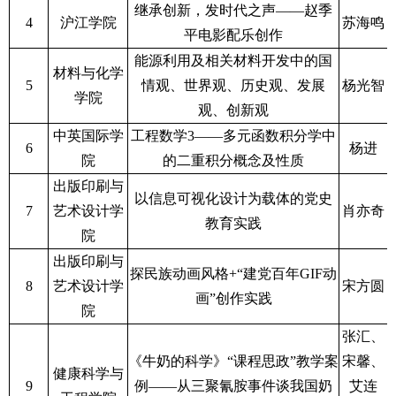
继承创新，发时代之声——赵季
4
沪江学院
苏海鸣
平电影配乐创作
能源利用及相关材料开发中的国
材料与化学
5
情观、世界观、历史观、发展
杨光智
学院
观、创新观
中英国际学
工程数学3——多元函数积分学中
6
杨进
院
的二重积分概念及性质
出版印刷与
以信息可视化设计为载体的党史
7
艺术设计学
肖亦奇
教育实践
院
出版印刷与
探民族动画风格+“建党百年GIF动
8
艺术设计学
宋方圆
画”创作实践
院
张汇、
《牛奶的科学》“课程思政”教学案
宋馨、
健康科学与
9
例——从三聚氰胺事件谈我国奶
艾连