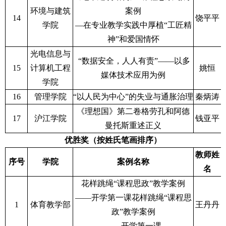
环境与建筑
案例
14
饶平平
学院
—在专业教学实践中厚植“工匠精
神”和爱国情怀
光电信息与
“数据安全，人人有责”——以多
15
计算机工程
姚恒
媒体技术应用为例
学院
16
管理学院
“以人民为中心”的失业与通胀治理
秦炳涛
《理想国》第二卷格劳孔和阿德
17
沪江学院
钱亚平
曼托斯重述正义
优胜奖（按姓氏笔画排序）
教师姓
序号
学院
案例名称
名
花样跳绳“课程思政”教学案例
——开学第一课花样跳绳“课程思
1
体育教学部
王丹丹
政”教学案例
——开学第一课