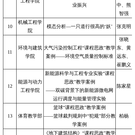
工程学院
业振兴
中、熊
智强
机械工程学
10
模态分析—一只道行很高的‘妖’
张克明
院
张晓
环境与建筑
大气污染控制工程“课程思政”教学
东、黄
11
学院
案例——环境空气质量控制标准
远东、
崔鹏义
新能源科学与工程专业实验“课程
能源与动力
思政”教学案例
12
陈家星
工程学院
——双碳背景下的新能源微电网
运行调度与能量管理实验
篮球“课程思政”教学案例
13
体育教学部
——篮球裁判规则中“犯规”部分教
柏杨
学案例
《地下建筑结构》“课程思政”教学