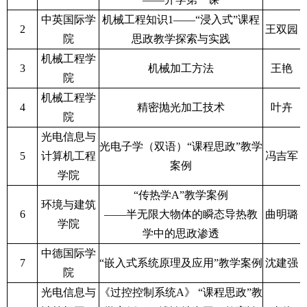
中英国际学
机械工程知识1——“浸入式”课程
2
王双园
院
思政教学探索与实践
机械工程学
3
机械加工方法
王艳
院
机械工程学
4
精密抛光加工技术
叶卉
院
光电信息与
光电子学（双语）“课程思政”教学
5
计算机工程
冯吉军
案例
学院
“传热学A”教学案例
环境与建筑
6
——半无限大物体的瞬态导热教
曲明璐
学院
学中的思政渗透
中德国际学
7
“嵌入式系统原理及应用”教学案例
沈建强
院
光电信息与
《过控控制系统A》 “课程思政”教