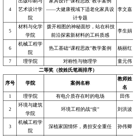
出版印刷与
家具设计“课程思政”教学案例
4
艺术设计学
——大健康视域下适老化家具设
李文嘉
院
计专题
材料与化学
拨开相图的神秘面纱，站在科技
5
李生娟
学院
前沿探索新材料的工科质感
机械工程学
6
热工基础“课程思政”教学案例
杨丽红
院
7
理学院
对称性与物理学
童元伟
二等奖（按姓氏笔画排序）
教师姓
序号
学院
案例名称
名
1
理学院
有电介质存在时的电场
田伟
环境与建筑
2
环境工程的战“疫”
刘洪波
学院
机械工程学
3
深植家国情怀，勇担安全重任
孙伟卿
院