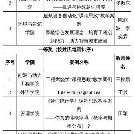
2
张振东
院
——机遇与挑战意识培养
建筑设备自动化“课程思政”教学案
陈剑
环境与建筑
例
3
波、李
学院
厚植绿色发展理念，培育工程创
奕霖
新能力，助力智慧城市建设
一等奖（按姓氏笔画排序）
教师姓
序号
学院
案例名称
名
能源与动力
1
工程燃烧学“课程思政”教学案例
王秋麟
工程学院
2
外语学院
Life with Fragrant Tea
王晨
《管理统计学》课程思政教学案
例
3
管理学院
田颖
——你真的懂概率吗（概率与概
率分布）？