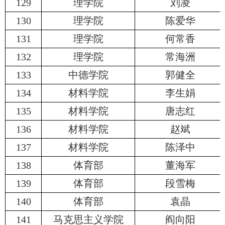
129
理学院
刘凌
130
理学院
陈爱华
131
理学院
何常香
132
理学院
常海洲
133
中德学院
郭健全
134
材料学院
李生娟
135
材料学院
唐志红
136
材料学院
赵斌
137
材料学院
陈泽中
138
体育部
董海军
139
体育部
段雪梅
140
体育部
袁晶
141
马克思主义学院
阎向阳