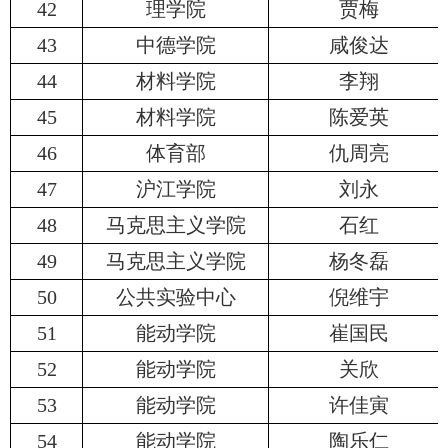
42
理学院
贾梅
43
中德学院
咸俊达
44
材料学院
李翔
45
材料学院
陈爱英
46
体育部
仇周亮
47
沪江学院
刘永
48
马克思主义学院
石红
49
马克思主义学院
杨冬磊
50
公共实验中心
倪维宇
51
能动学院
崔国民
52
能动学院
关欣
53
能动学院
许佳寅
54
能动学院
陶乐仁