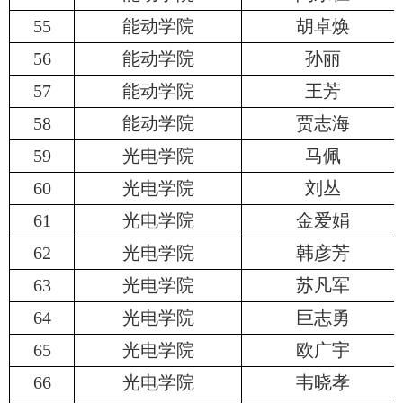
55
能动学院
胡卓焕
56
能动学院
孙丽
57
能动学院
王芳
58
能动学院
贾志海
59
光电学院
马佩
60
光电学院
刘丛
61
光电学院
金爱娟
62
光电学院
韩彦芳
63
光电学院
苏凡军
64
光电学院
巨志勇
65
光电学院
欧广宇
66
光电学院
韦晓孝