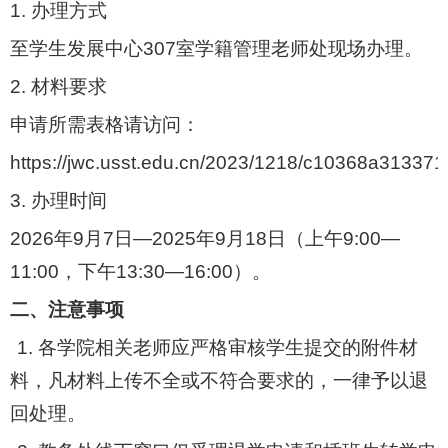
1.
办理方式
至学生发展中心
307
室学籍管理老师处现场办理。
2.
材料要求
申请所需表格请访问：
https://jwc.usst.edu.cn/2023/1218/c10368a313371
3.
办理时间
2026
年
9
月
7
日
—2025
年
9
月
18
日（上午
9:00—
11:00
，下午
13:30—16:00
）。
二、注意事项
1.
各学院相关老师应严格审核学生提交的附件材
料，凡材料上传不全或不符合要求的，一律予以退
回处理。