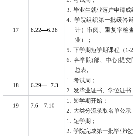
3.
毕业生就业落户申请成
4.
学院组织第一批缓答辩
17
6.22
—
6.26
计）审阅、重复率检查
业）；
5.
下学期短学期课程（
1-2
6.
各学院
(
部、中心
)
提交
总表。
1.
考试周；
18
6.29—
7.3
2.
发毕业证书、学位证书
1.
短学期开始；
19
7.6
—
7.10
2.
大类分流录取名单公示
1.
短学期；
2.
学院完成第一批毕业论