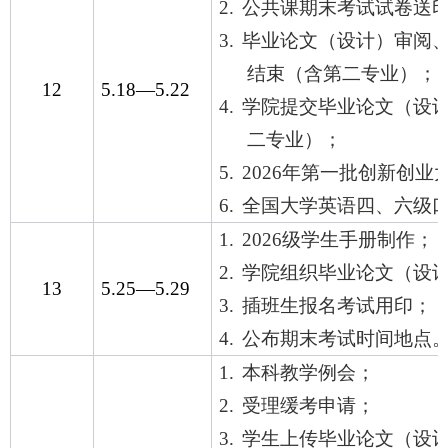
2.
公共课期末考试试卷送
3.
毕业论文（设计）审阅
结束（含第二专业）；
12
5.18
—
5.22
4.
学院提交毕业论文（设
二专业）；
5.
2026
年第一批创新创业
6.
全国大学英语四、六级
1.
2026
级学生手册制作；
2.
学院组织毕业论文（设
13
5.25
—
5.29
3.
插班生报名考试用印；
4.
公布期末考试时间地点
1.
本科教学例会；
2.
受理缓考申请；
3.
学生上传毕业论文（设