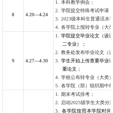
1.
本科教学例会；
2.
学院提交特殊考试申请
8
4.20
—
4.24
3.
2023
级本科生普通话水
4.
各学院上报转专业（大
1.
学院提交毕业论文（设
二专业）；
2.
教务处发布毕业论文（
9
4.27
—
4.30
3.
学生开始上传查重毕业
重论文；
4.
学校公布转专业（大类
5.
各学院（部）组织期中
1.
期末考试排考；
2.
启动
2025
级学生大类分
3.
各学院按照本学院时间