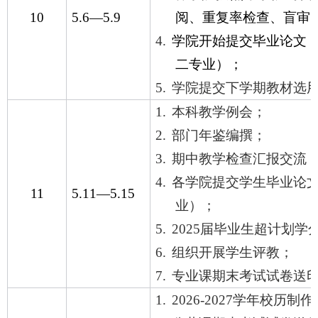
10
5.6
—
5.9
阅、重复率检查、盲审
4.
学院开始提交毕业论文
二专业）；
5.
学院提交下学期教材选
1.
本科教学例会；
2.
部门年鉴编撰；
3.
期中教学检查汇报交流
4.
各学院提交学生毕业论
11
5.11
—
5.15
业）；
5.
2025
届毕业生超计划学
6.
组织开展学生评教；
7.
专业课期末考试试卷送
1.
2026-2027
学年校历制作