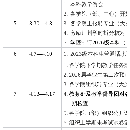
1.
本科教学例会；
2.
各学院（部、中心）开
5
3.30
—
4.3
3.
各学院上报转专业（大
4.
激励计划学时拆分核对
5.
学院制订
2026
级本科（
2
6
4.7
—
4.10
1.
2023
级本科生普通话水
1.
各学院下学期教学任务落
2.
2026
届毕业生第二次预
3.
各学院组织
转
专业（大类
7
4.13
—
4.17
4.
教务处及教学督导团对
期检查；
5.
各学院（部）组织公开课
6.
组织上学期末考试试卷复