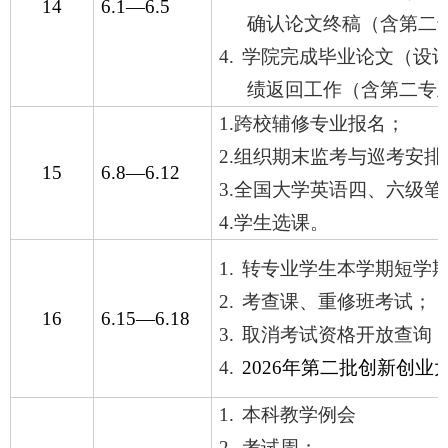
14
6.1
—
6.5
确认论文终稿（含第二
4.
学院完成毕业论文（设
绩返回工作（含第二专
1.
跨校辅修专业报名；
2.
组织期末监考与巡考安排
15
6.8
—
6.12
3.
全国大学英语四、六级笔
4.
学生选课。
1.
转专业学生本学期短学
2.
考查课、重修班考试；
16
6.15
—
6.18
3.
取消考试资格开放查询
4.
2026
年第二批创新创业
1.
本科教学例会
2.
考试周；