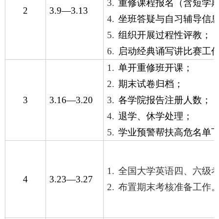
3.
重修课程报名（含短学
2
3.9
—
3.13
4.
坐班答疑与自习辅导信
5.
组织开展过程性评教；
6.
启动经典诵写讲比赛工
1.
单开重修班开课；
2.
期末试卷归档；
3
3.16
—
3.20
3.
各学院报告注册人数；
4.
退学、休学处理；
5.
学业预警帮扶高危名单
1.
全国大学英语四、六级
4
3.23
—
3.27
2.
布置期末考核准备工作