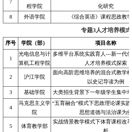
7
程学院
化研究
8
外语学院
《综合英语》课程思政教
专题3人才培养模式
序号
学院（部）
项目名称
光电信息与计
多维平台系统实践育人---新一代
1
算机工程学院
人才培养模式探索
面向高阶思维培养的混合式教学模
2
沪江学院
以史记导读为例
3
基础学院
大类招生背景下一年级学生集中
马克思主义学
“五育融合”模式下思政理论课实践
4
院
思想道德与法治课为
实战情景教学模式下体育课程改
5
体育教学部
析